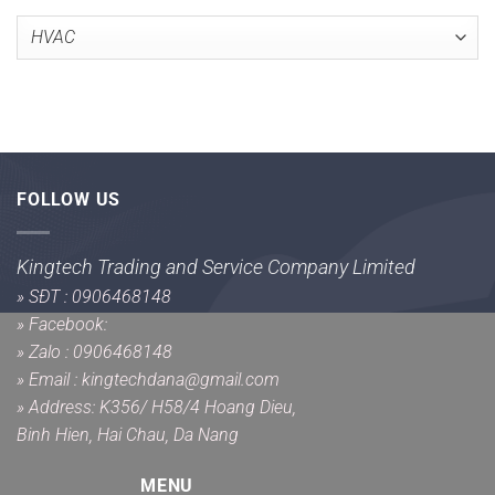
Danh
mục
FOLLOW US
Kingtech Trading and Service Company Limited
»
SĐT : 0906468148
»
Facebook:
»
Zalo : 0906468148
»
Email : kingtechdana@gmail.com
»
Address: K356/ H58/4 Hoang Dieu,
Binh Hien, Hai Chau, Da Nang
MENU