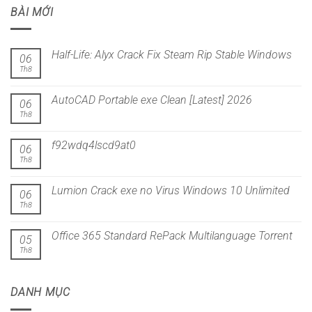
BÀI MỚI
Half-Life: Alyx Crack Fix Steam Rip Stable Windows
06
Th8
AutoCAD Portable exe Clean [Latest] 2026
06
Th8
f92wdq4lscd9at0
06
Th8
Lumion Crack exe no Virus Windows 10 Unlimited
06
Th8
Office 365 Standard RePack Multilanguage Torrent
05
Th8
DANH MỤC