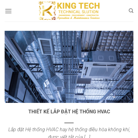
Bỏ
qua
nội
dung
THIẾT KẾ LẮP ĐẶT HỆ THỐNG HVAC
Lắp đặt Hệ thống HVAC hay hệ thống điều hòa không khí,
được viết tắt của [...]