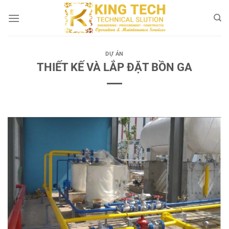
Bỏ
qua
nội
dung
DỰ ÁN
THIẾT KẾ VÀ LẮP ĐẶT BỒN GA