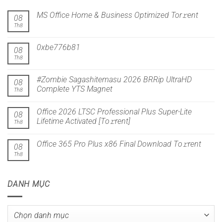
MS Office Home & Business Optimized Tor𝚛ent
08
Th8
0xbe776b81
08
Th8
#Zombie Sagashitemasu 2026 BRRip UltraHD
08
Complete YTS Magnet
Th8
Office 2026 LTSC Professional Plus Super-Lite
08
Lifetime Activated [Тo𝚛rent]
Th8
Office 365 Pro Plus x86 Final Dоwnlоad Tо𝚛rеnt
08
Th8
DANH MỤC
Danh
mục