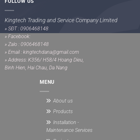
FOLLOW US
Kingtech Trading and Service Company Limited
»
SĐT : 0906468148
»
Facebook:
»
Zalo : 0906468148
»
Email : kingtechdana@gmail.com
»
Address: K356/ H58/4 Hoang Dieu,
Binh Hien, Hai Chau, Da Nang
MENU
About us
Products
Installation -
Maintenance Services