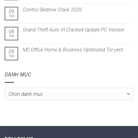
Control Skidrow Crack 2026
09
Th8
Grand Theft Auto VI Cracked Update PC Version
08
Th8
MS Office Home & Business Optimized Tor𝚛ent
08
Th8
DANH MỤC
Danh
mục