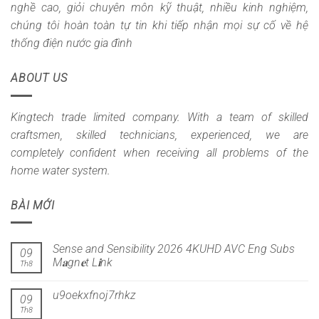
nghề cao, giỏi chuyên môn kỹ thuật, nhiều kinh nghiệm,
chúng tôi hoàn toàn tự tin khi tiếp nhận mọi sự cố về hệ
thống điện nước gia đình
ABOUT US
Kingtech trade limited company. With a team of skilled
craftsmen, skilled technicians, experienced, we are
completely confident when receiving all problems of the
home water system.
BÀI MỚI
Sense and Sensibility 2026 4KUHD AVC Eng Subs
09
M𝐚gn𝐞t L𝐢nk
Th8
u9oekxfnoj7rhkz
09
Th8